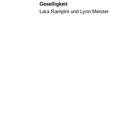
Geselligkeit
Lara Rampini und Lynn Meister
SLRG Sektion Richterswil
8005 Richterswil