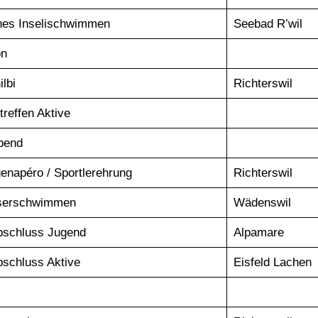
ches Inselischwimmen
Seebad R’wil
on
lbi
Richterswil
treffen Aktive
bend
igenapéro / Sportlerehrung
Richterswil
serschwimmen
Wädenswil
bschluss Jugend
Alpamare
schluss Aktive
Eisfeld Lachen