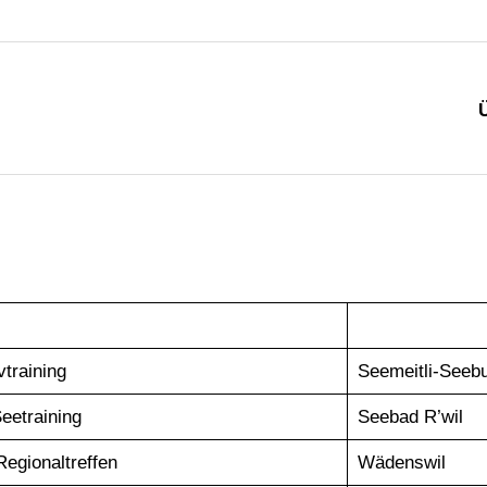
vtraining
Seemeitli-Seeb
eetraining
Seebad R’wil
egionaltreffen
Wädenswil