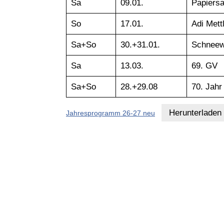
Sa
09.01.
Papiers
So
17.01.
Adi Mett
Sa+So
30.+31.01.
Schnee
Sa
13.03.
69. GV
Sa+So
28.+29.08
70. Jah
Herunterladen
Jahresprogramm 26-27 neu