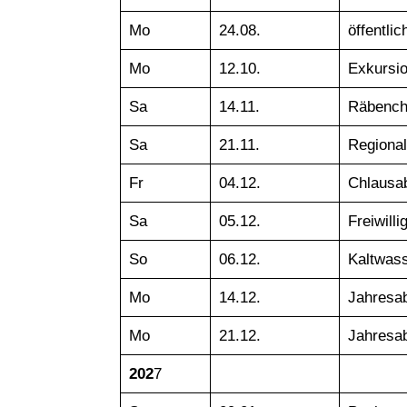
Mo
24.08.
öffentli
Mo
12.10.
Exkursi
Sa
14.11.
Räbenchi
Sa
21.11.
Regional
Fr
04.12.
Chlausa
Sa
05.12.
Freiwill
So
06.12.
Kaltwas
Mo
14.12.
Jahresa
Mo
21.12.
Jahresab
202
7