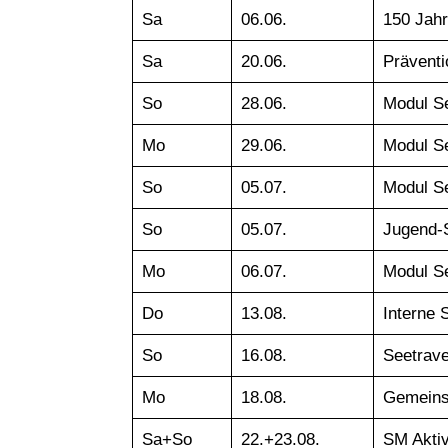
Sa
06.06.
150 Jahr
Sa
20.06.
Präventi
So
28.06.
Modul S
Mo
29.06.
Modul S
So
05.07.
Modul S
So
05.07.
Jugend-
Mo
06.07.
Modul S
Do
13.08.
Interne 
So
16.08.
Seetrave
Mo
18.08.
Gemeins
Sa+So
22.+23.08.
SM Akti