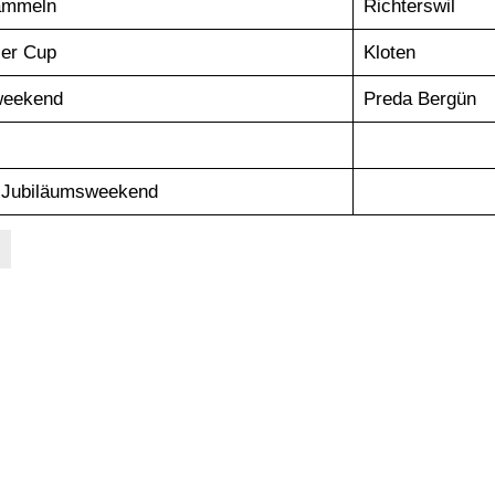
ammeln
Richterswil
ler Cup
Kloten
weekend
Preda Bergün
r Jubiläumsweekend