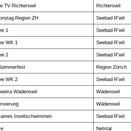
e TV Richterswil
Richterswil
onstag Region ZH
Seebad R’wil
ee 1
Seebad R’wil
ee WK 1
Seebad R’wil
ee 2
Seebad R’wil
Sommerfest
Region Zürich
ee WK 2
Seebad R’wil
Seetra Wädenswil
Wädenswil
rsierung
Wädenswil
ames Inselischwimmen
Seebad R’wil
ve
Netstal